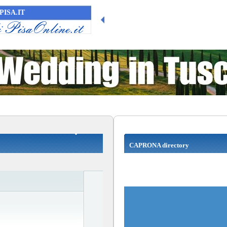
PISA.IT
CAPRONA directory