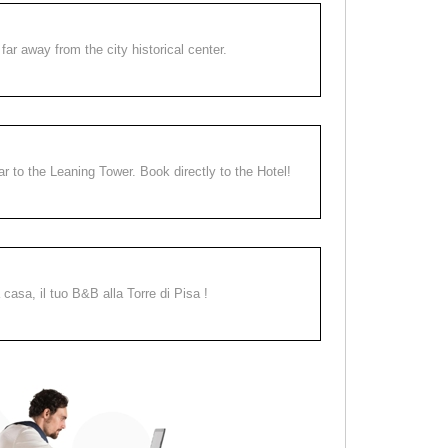
far away from the city historical center.
ear to the Leaning Tower. Book directly to the Hotel!
a casa, il tuo B&B alla Torre di Pisa !