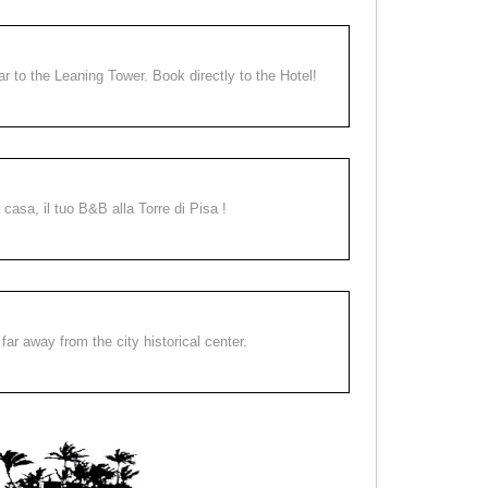
ear to the Leaning Tower. Book directly to the Hotel!
a casa, il tuo B&B alla Torre di Pisa !
far away from the city historical center.