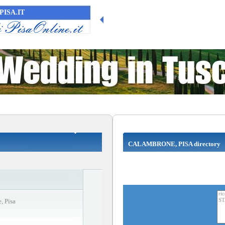
PISA.IT
CALAMBRONE, PISA directory
, Pisa