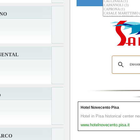
NNO
NENTAL
O
Hotel Novecento Pisa
Hotel in Pisa historical center n
www.hotelnovecento.pisa.it
ARCO