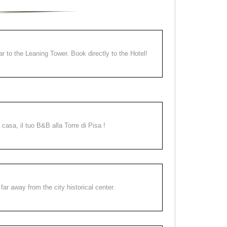
ear to the Leaning Tower. Book directly to the Hotel!
a casa, il tuo B&B alla Torre di Pisa !
far away from the city historical center.