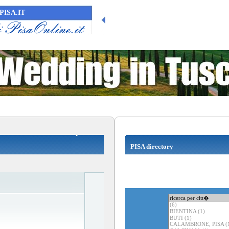
PISA.IT
PISA directory