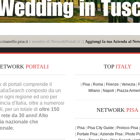
cisanello.pisa.it
è membro di NetworkPortali.it | [
Aggiungi la tua Azienda al Net
NETWORK
PORTALI
TOP
ITALY
k di portali comprende il
[
Pisa
|
Roma
|
Firenze
|
Venezia
|
ItaliaSearch composto da un
Milano
|
Napoli
|
Piazza Armer
er ogni regione ed uno per
incia d'Italia, oltre a numerosi
ali, per un totale di
oltre 150
NETWORK
PISA
n rete da 30 anni! Alto
sia nazionale che
ionale.
[
Pisa
|
Pisa City Guide
|
Proloco Pisa
|
Portale Pisa
|
Aziende Pisa
|
Photo P