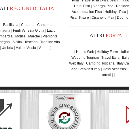
Pisa
|
Travel Pisa
|
Pisa Search
|
Hot
Hotel Pisa
|
Alberghi Pisa
|
Residen
TALI
REGIONI D'ITALIA
Accomodation Pisa
|
Holidays Pisa
|
Pisa
|
Pisa è
|
Cisanello Pisa
|
Duomo 
o
|
Basilicata
|
Calabria
|
Campania
|
omagna
|
Friuli Venezia Giulia
|
Lazio
|
ALTRI
PORTALI
mbardia
|
Molise
|
Marche
|
Piemonte
|
degna
|
Sicilia
|
Toscana
|
Trentino Alto
|
Umbria
|
Valle d'Aosta
|
Veneto
]
[
Hotels Web
|
Holiday Farm
|
Itali
Wedding Tourism
|
Travel Italia
|
Ital
Web Italy
|
Camping Toscana
|
Italy C
and Breakfast Italy
|
Hotel Accessibili
arredi
| ]