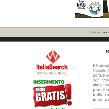
il Sito Web
www.
Il Networ
Circuito 
portale p
ogni prov
altri port
portali i
traffico 
internaz