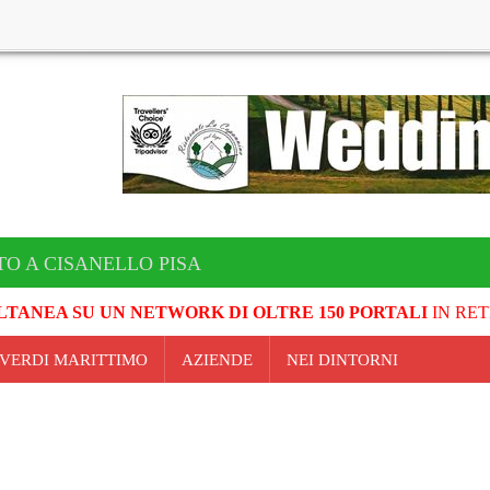
TO A CISANELLO PISA
LTANEA SU UN NETWORK DI OLTRE 150 PORTALI
IN RET
TEVERDI MARITTIMO
AZIENDE
NEI DINTORNI