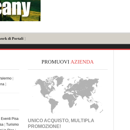
work di Portali
]
PROMUOVI
AZIENDA
Palermo
|
ina
]
|
Eventi Pisa
UNICO ACQUISTO, MULTIPLA
isa
|
Turismo
PROMOZIONE!