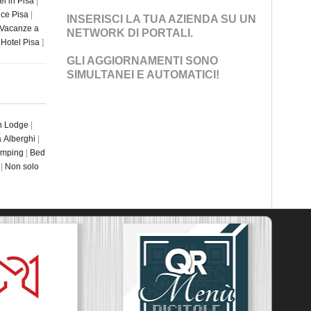
el in Pisa
|
ce Pisa
|
INSERISCI LA TUA AZIENDA SU UN
Vacanze a
NETWORK DI PORTALI
.
Hotel Pisa
]
GLI AGGIORNAMENTI SONO
SIMULTANEI E AUTOMATICI!
an Lodge
|
ia Alberghi
|
amping
|
Bed
|
Non solo