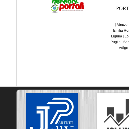
POR
[
Abruzz
Emilia R
Liguria
|
Lo
Puglia
|
Sar
Adige