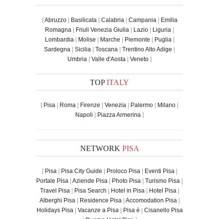
[
Abruzzo
|
Basilicata
|
Calabria
|
Campania
|
Emilia
Romagna
|
Friuli Venezia Giulia
|
Lazio
|
Liguria
|
Lombardia
|
Molise
|
Marche
|
Piemonte
|
Puglia
|
Sardegna
|
Sicilia
|
Toscana
|
Trentino Alto Adige
|
Umbria
|
Valle d'Aosta
|
Veneto
]
TOP
ITALY
[
Pisa
|
Roma
|
Firenze
|
Venezia
|
Palermo
|
Milano
|
Napoli
|
Piazza Armerina
]
NETWORK
PISA
[
Pisa
|
Pisa City Guide
|
Proloco Pisa
|
Eventi Pisa
|
Portale Pisa
|
Aziende Pisa
|
Photo Pisa
|
Turismo Pisa
|
Travel Pisa
|
Pisa Search
|
Hotel in Pisa
|
Hotel Pisa
|
Alberghi Pisa
|
Residence Pisa
|
Accomodation Pisa
|
Holidays Pisa
|
Vacanze a Pisa
|
Pisa è
|
Cisanello Pisa