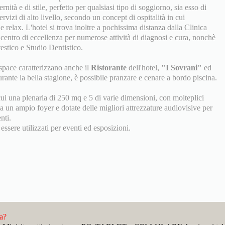
ità e di stile, perfetto per qualsiasi tipo di soggiorno, sia esso di
ervizi di alto livello, secondo un concept di ospitalità in cui
e relax. L'hotel si trova inoltre a pochissima distanza dalla Clinica
entro di eccellenza per numerose attività di diagnosi e cura, nonchè
estico e Studio Dentistico.
pace caratterizzano anche il
Ristorante
dell'hotel,
"I Sovrani"
ed
urante la bella stagione, è possibile pranzare e cenare a bordo piscina.
cui una plenaria di 250 mq e 5 di varie dimensioni, con molteplici
 da un ampio foyer e dotate delle migliori attrezzature audiovisive per
nti.
 essere utilizzati per eventi ed esposizioni.
da?