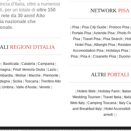
incia d'Italia, oltre a numerosi
ali, per un totale di
oltre 150
NETWORK
PISA
n rete da 30 anni! Alto
sia nazionale che
ionale.
[
Pisa
|
Pisa City Guide
|
Proloco Pisa
|
Portale Pisa
|
Aziende Pisa
|
Photo P
Pisa
|
Travel Pisa
|
Pisa Search
|
Hot
Hotel Pisa
|
Alberghi Pisa
|
Residen
TALI
REGIONI D'ITALIA
Accomodation Pisa
|
Holidays Pisa
|
Pisa
|
Pisa è
|
Cisanello Pisa
|
Duomo 
o
|
Basilicata
|
Calabria
|
Campania
|
omagna
|
Friuli Venezia Giulia
|
Lazio
|
ALTRI
PORTALI
mbardia
|
Molise
|
Marche
|
Piemonte
|
degna
|
Sicilia
|
Toscana
|
Trentino Alto
|
Umbria
|
Valle d'Aosta
|
Veneto
]
[
Hotels Web
|
Holiday Farm
|
Itali
Wedding Tourism
|
Travel Italia
|
Ital
Web Italy
|
Camping Toscana
|
Italy C
and Breakfast Italy
|
Hotel Accessibili
arredi
| ]