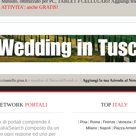
sto Minisito, ottimizzato per PC, TABLET e CELLULARI! Aggiungi telefo
ATTIVITA': anche GRATIS!
cisanello.pisa.it
è membro di NetworkPortali.it | [
Aggiungi la tua Azienda al Net
NETWORK
PORTALI
TOP
ITALY
k di portali comprende il
[
Pisa
|
Roma
|
Firenze
|
Venezia
|
ItaliaSearch composto da un
Milano
|
Napoli
|
Piazza Armer
er ogni regione ed uno per