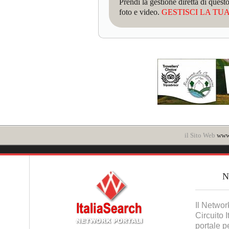
Prendi la gestione diretta di que
foto e video.
GESTISCI LA TUA 
il Sito Web
www.
Il Networ
Circuito 
portale p