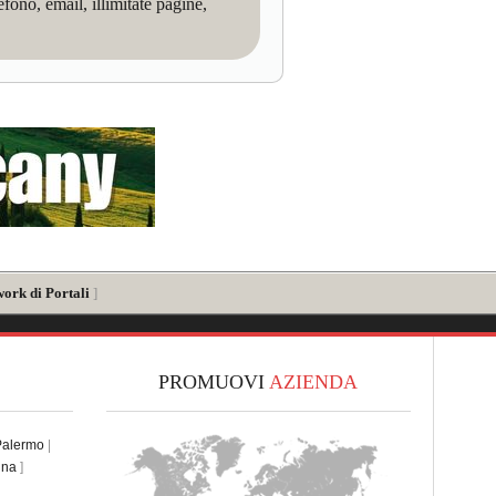
no, email, illimitate pagine,
work di Portali
]
PROMUOVI
AZIENDA
Palermo
|
ina
]