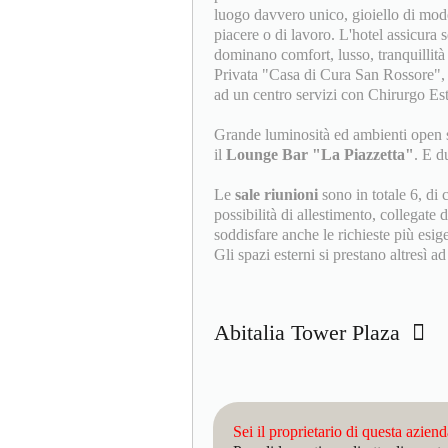
luogo davvero unico, gioiello di modern
piacere o di lavoro. L'hotel assicura s
dominano comfort, lusso, tranquillità 
Privata "Casa di Cura San Rossore", c
ad un centro servizi con Chirurgo Est
Grande luminosità ed ambienti open s
il
Lounge Bar "La Piazzetta"
. E d
Le
sale riunioni
sono in totale 6, di 
possibilità di allestimento, collegate
soddisfare anche le richieste più esige
Gli spazi esterni si prestano altresì ad
Abitalia Tower Plaza
Sei il proprietario di questa azien