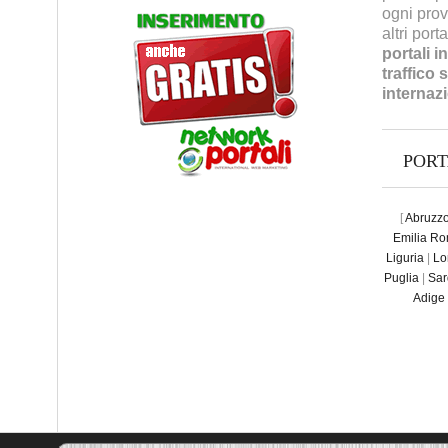
ogni prov
altri port
portali i
traffico 
internaz
POR
[
Abruzz
Emilia R
Liguria
|
Lo
Puglia
|
Sar
Adige