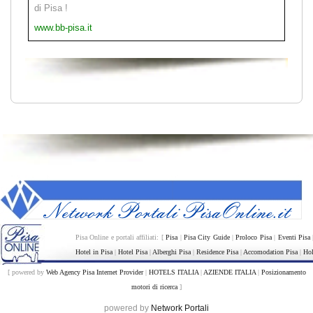
di Pisa !
www.bb-pisa.it
Pisa Online e portali affiliati: [
Pisa
|
Pisa City Guide
|
Proloco Pisa
|
Eventi Pisa
Hotel in Pisa
|
Hotel Pisa
|
Alberghi Pisa
|
Residence Pisa
|
Accomodation Pisa
|
Hol
[ powered by
Web Agency Pisa Internet Provider
|
HOTELS ITALIA
|
AZIENDE ITALIA
|
Posizionamento
motori di ricerca
]
powered by
Network Portali