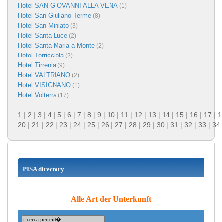
Hotel SAN GIOVANNI ALLA VENA
(1)
Hotel San Giuliano Terme
(8)
Hotel San Miniato
(3)
Hotel Santa Luce
(2)
Hotel Santa Maria a Monte
(2)
Hotel Terricciola
(2)
Hotel Tirrenia
(9)
Hotel VALTRIANO
(2)
Hotel VISIGNANO
(1)
Hotel Volterra
(17)
1
|
2
|
3
|
4
|
5
|
6
|
7
|
8
|
9
|
10
|
11
|
12
|
13
|
14
|
15
|
16
|
17
|
1
20
|
21
|
22
|
23
|
24
|
25
|
26
|
27
|
28
|
29
|
30
|
31
|
32
|
33
|
34
PISA directory
Alle Art der Unterkunft