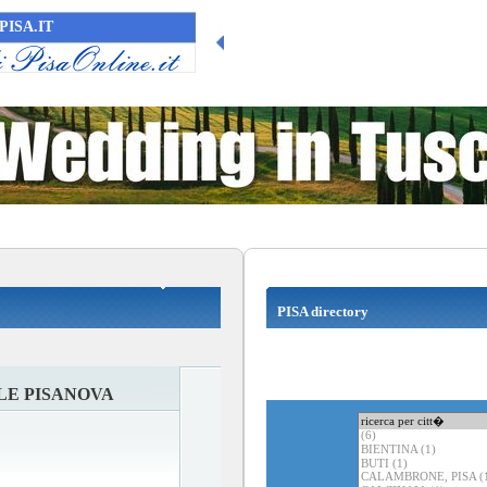
PISA.IT
PISA directory
E PISANOVA