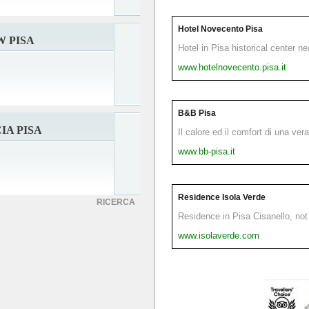
Hotel Novecento Pisa
 PISA
Hotel in Pisa historical center n
www.hotelnovecento.pisa.it
B&B Pisa
IA PISA
Il calore ed il comfort di una ver
www.bb-pisa.it
Residence Isola Verde
RICERCA
Residence in Pisa Cisanello, not 
www.isolaverde.com