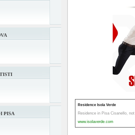
OVA
TISTI
Residence Isola Verde
I PISA
Residence in Pisa Cisanello, not 
www.isolaverde.com