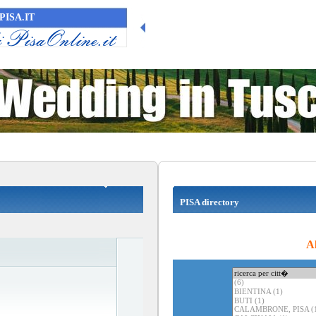
PISA.IT
PISA directory
Al