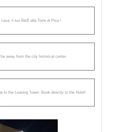
a casa, il tuo B&B alla Torre di Pisa !
far away from the city historical center.
ear to the Leaning Tower. Book directly to the Hotel!