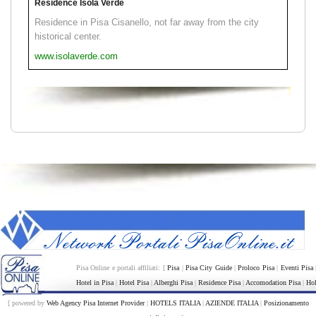
Residence Isola Verde
Residence in Pisa Cisanello, not far away from the city
historical center.
www.isolaverde.com
Pisa Online e portali affiliati: [
Pisa
|
Pisa City Guide
|
Proloco Pisa
|
Eventi Pisa
Hotel in Pisa
|
Hotel Pisa
|
Alberghi Pisa
|
Residence Pisa
|
Accomodation Pisa
|
Hol
[ powered by
Web Agency Pisa Internet Provider
|
HOTELS ITALIA
|
AZIENDE ITALIA
|
Posizionamento