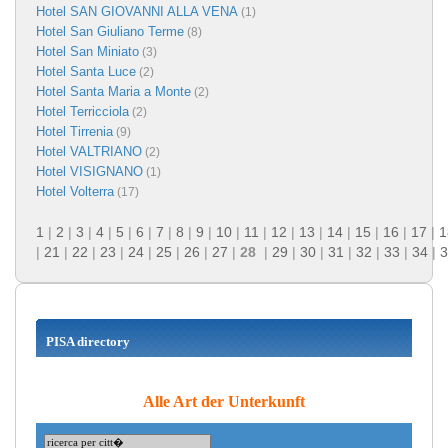
Hotel SAN GIOVANNI ALLA VENA
(1)
Hotel San Giuliano Terme
(8)
Hotel San Miniato
(3)
Hotel Santa Luce
(2)
Hotel Santa Maria a Monte
(2)
Hotel Terricciola
(2)
Hotel Tirrenia
(9)
Hotel VALTRIANO
(2)
Hotel VISIGNANO
(1)
Hotel Volterra
(17)
1
|
2
|
3
|
4
|
5
|
6
|
7
|
8
|
9
|
10
|
11
|
12
|
13
|
14
|
15
|
16
|
17
|
1
|
21
|
22
|
23
|
24
|
25
|
26
|
27
|
28
|
29
|
30
|
31
|
32
|
33
|
34
|
3
PISA directory
Alle Art der Unterkunft