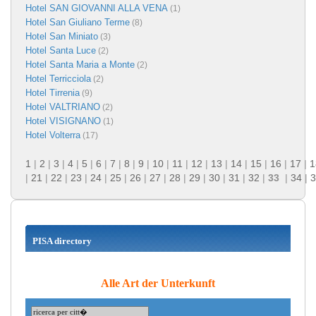
Hotel SAN GIOVANNI ALLA VENA
(1)
Hotel San Giuliano Terme
(8)
Hotel San Miniato
(3)
Hotel Santa Luce
(2)
Hotel Santa Maria a Monte
(2)
Hotel Terricciola
(2)
Hotel Tirrenia
(9)
Hotel VALTRIANO
(2)
Hotel VISIGNANO
(1)
Hotel Volterra
(17)
1
|
2
|
3
|
4
|
5
|
6
|
7
|
8
|
9
|
10
|
11
|
12
|
13
|
14
|
15
|
16
|
17
|
1
|
21
|
22
|
23
|
24
|
25
|
26
|
27
|
28
|
29
|
30
|
31
|
32
|
33
|
34
|
3
PISA directory
Alle Art der Unterkunft