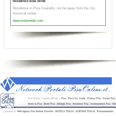
Residence Isola Verde
Residence in Pisa Cisanello, not far away from the city
historical center.
www.isolaverde.com
Pisa Online e portali affiliati: [
Pisa
|
Pisa City Guide
|
Proloco Pisa
|
Eventi Pisa
Hotel in Pisa
|
Hotel Pisa
|
Alberghi Pisa
|
Residence Pisa
|
Accomodation Pisa
|
Hol
[ powered by
Web Agency Pisa Internet Provider
|
HOTELS ITALIA
|
AZIENDE ITALIA
|
Posizionamento