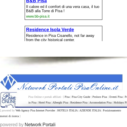
Pisa Online e portali affiliati: [
Pisa
|
Pisa City Guide
|
Proloco Pisa
|
Eventi Pisa
|
P
in Pisa
|
Hotel Pisa
|
Alberghi Pisa
|
Residence Pisa
|
Accomodation Pisa
|
Holidays P
[ powered by
Web Agency Pisa Internet Provider
|
HOTELS ITALIA
|
AZIENDE ITALIA
|
Posizionamento
motori di ricerca
]
powered by
Network Portali