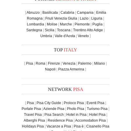
[
Abruzzo
|
Basilicata
|
Calabria
|
Campania
|
Emilia
Romagna
|
Friuli Venezia Giulia
|
Lazio
|
Liguria
|
Lombardia
|
Molise
|
Marche
|
Piemonte
|
Puglia
|
Sardegna
|
Sicilia
|
Toscana
|
Trentino Alto Adige
|
Umbria
|
Valle d'Aosta
|
Veneto
]
TOP
ITALY
[
Pisa
|
Roma
|
Firenze
|
Venezia
|
Palermo
|
Milano
|
Napoli
|
Piazza Armerina
]
NETWORK
PISA
[
Pisa
|
Pisa City Guide
|
Proloco Pisa
|
Eventi Pisa
|
Portale Pisa
|
Aziende Pisa
|
Photo Pisa
|
Turismo Pisa
|
Travel Pisa
|
Pisa Search
|
Hotel in Pisa
|
Hotel Pisa
|
Alberghi Pisa
|
Residence Pisa
|
Accomodation Pisa
|
Holidays Pisa
|
Vacanze a Pisa
|
Pisa è
|
Cisanello Pisa