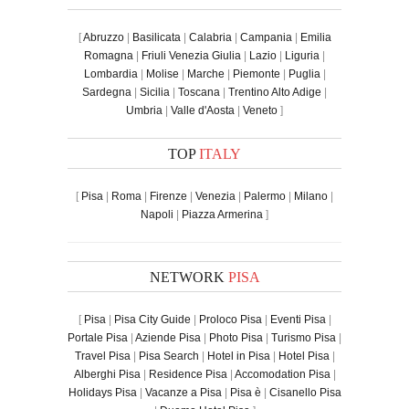
[
Abruzzo
|
Basilicata
|
Calabria
|
Campania
|
Emilia
Romagna
|
Friuli Venezia Giulia
|
Lazio
|
Liguria
|
Lombardia
|
Molise
|
Marche
|
Piemonte
|
Puglia
|
Sardegna
|
Sicilia
|
Toscana
|
Trentino Alto Adige
|
Umbria
|
Valle d'Aosta
|
Veneto
]
TOP
ITALY
[
Pisa
|
Roma
|
Firenze
|
Venezia
|
Palermo
|
Milano
|
Napoli
|
Piazza Armerina
]
NETWORK
PISA
[
Pisa
|
Pisa City Guide
|
Proloco Pisa
|
Eventi Pisa
|
Portale Pisa
|
Aziende Pisa
|
Photo Pisa
|
Turismo Pisa
|
Travel Pisa
|
Pisa Search
|
Hotel in Pisa
|
Hotel Pisa
|
Alberghi Pisa
|
Residence Pisa
|
Accomodation Pisa
|
Holidays Pisa
|
Vacanze a Pisa
|
Pisa è
|
Cisanello Pisa