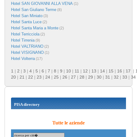
Hotel SAN GIOVANNI ALLA VENA
(1)
Hotel San Giuliano Terme
(8)
Hotel San Miniato
(3)
Hotel Santa Luce
(2)
Hotel Santa Maria a Monte
(2)
Hotel Terricciola
(2)
Hotel Tirrenia
(9)
Hotel VALTRIANO
(2)
Hotel VISIGNANO
(1)
Hotel Volterra
(17)
1
|
2
|
3
|
4
|
5
|
6
|
7
|
8
|
9
|
10
|
11
|
12
|
13
|
14
|
15
|
16
|
17
|
20
|
21
|
22
|
23
|
24
|
25
|
26
|
27
|
28
|
29
|
30
|
31
|
32
|
33
|
34
PISA directory
Tutte le aziende