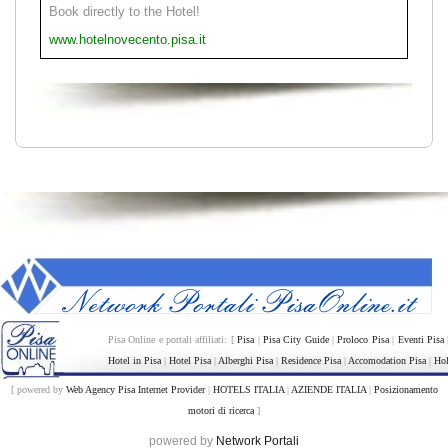
Book directly to the Hotel!
www.hotelnovecento.pisa.it
Pisa Online e portali affiliati: [
Pisa
|
Pisa City Guide
|
Proloco Pisa
|
Eventi Pisa
Hotel in Pisa
|
Hotel Pisa
|
Alberghi Pisa
|
Residence Pisa
|
Accomodation Pisa
|
Hol
[ powered by
Web Agency Pisa Internet Provider
|
HOTELS ITALIA
|
AZIENDE ITALIA
|
Posizionamento
motori di ricerca
]
powered by
Network Portali