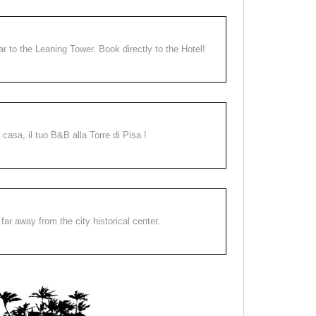
ear to the Leaning Tower. Book directly to the Hotel!
a casa, il tuo B&B alla Torre di Pisa !
far away from the city historical center.