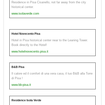
Residence in Pisa Cisanello, not far away from the city
historical center.
www.isolaverde.com
Hotel Novecento Pisa
Hotel in Pisa historical center near to the Leaning Tower.
Book directly to the Hotel!
www.hotelnovecento.pisa.it
B&B Pisa
Il calore ed il comfort di una vera casa, il tuo B&B alla Torre
di Pisa !
www.bb-pisa.it
Residence Isola Verde