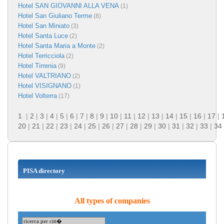
Hotel SAN GIOVANNI ALLA VENA
(1)
Hotel San Giuliano Terme
(8)
Hotel San Miniato
(3)
Hotel Santa Luce
(2)
Hotel Santa Maria a Monte
(2)
Hotel Terricciola
(2)
Hotel Tirrenia
(9)
Hotel VALTRIANO
(2)
Hotel VISIGNANO
(1)
Hotel Volterra
(17)
1
|
2
|
3
|
4
|
5
|
6
|
7
|
8
|
9
|
10
|
11
|
12
|
13
|
14
|
15
|
16
|
17
|
20
|
21
|
22
|
23
|
24
|
25
|
26
|
27
|
28
|
29
|
30
|
31
|
32
|
33
|
34
PISA directory
All types of companies