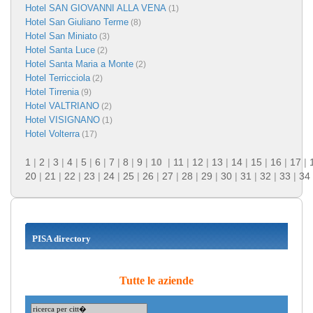
Hotel SAN GIOVANNI ALLA VENA
(1)
Hotel San Giuliano Terme
(8)
Hotel San Miniato
(3)
Hotel Santa Luce
(2)
Hotel Santa Maria a Monte
(2)
Hotel Terricciola
(2)
Hotel Tirrenia
(9)
Hotel VALTRIANO
(2)
Hotel VISIGNANO
(1)
Hotel Volterra
(17)
1
|
2
|
3
|
4
|
5
|
6
|
7
|
8
|
9
|
10
|
11
|
12
|
13
|
14
|
15
|
16
|
17
|
20
|
21
|
22
|
23
|
24
|
25
|
26
|
27
|
28
|
29
|
30
|
31
|
32
|
33
|
34
PISA directory
Tutte le aziende