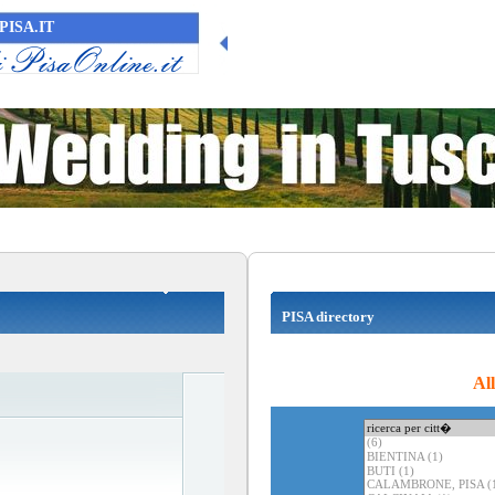
PISA.IT
PISA directory
Al