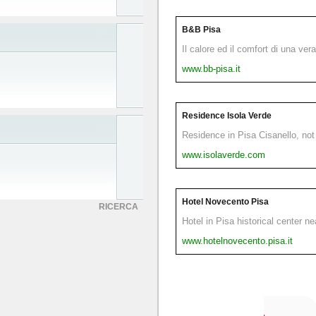
B&B Pisa
Il calore ed il comfort di una ver
www.bb-pisa.it
Residence Isola Verde
Residence in Pisa Cisanello, not 
www.isolaverde.com
Hotel Novecento Pisa
RICERCA
Hotel in Pisa historical center n
www.hotelnovecento.pisa.it