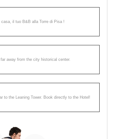
a casa, il tuo B&B alla Torre di Pisa !
far away from the city historical center.
ear to the Leaning Tower. Book directly to the Hotel!