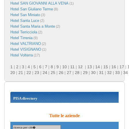
Hotel SAN GIOVANNI ALLA VENA
(1)
Hotel San Giuliano Terme
(8)
Hotel San Miniato
(3)
Hotel Santa Luce
(2)
Hotel Santa Maria a Monte
(2)
Hotel Terricciola
(2)
Hotel Tirrenia
(9)
Hotel VALTRIANO
(2)
Hotel VISIGNANO
(1)
Hotel Volterra
(17)
1
|
2
|
3
|
4
|
5
|
6
|
7
|
8
|
9
|
10
|
11
|
12
|
13
|
14
|
15
|
16
|
17
|
20
|
21
|
22
|
23
|
24
|
25
|
26
|
27
|
28
|
29
|
30
|
31
|
32
|
33
|
34
PISA directory
Tutte le aziende