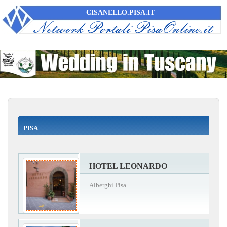
CISANELLO.PISA.IT
PISA
HOTEL LEONARDO
Alberghi Pisa