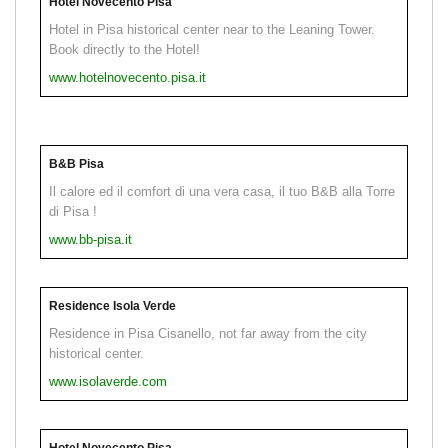
Hotel Novecento Pisa
Hotel in Pisa historical center near to the Leaning Tower.
Book directly to the Hotel!
www.hotelnovecento.pisa.it
B&B Pisa
Il calore ed il comfort di una vera casa, il tuo B&B alla Torre
di Pisa !
www.bb-pisa.it
Residence Isola Verde
Residence in Pisa Cisanello, not far away from the city
historical center.
www.isolaverde.com
Hotel Novecento Pisa