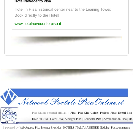
Hotel Novecento Pisa
Hotel in Pisa historical center near to the Leaning Tower.
Book directly to the Hotel!
www.hotelnovecento.pisa.it
Pisa Online e portali affiliati: [
Pisa
|
Pisa City Guide
|
Proloco Pisa
|
Eventi Pisa
Hotel in Pisa
|
Hotel Pisa
|
Alberghi Pisa
|
Residence Pisa
|
Accomodation Pisa
|
Hol
[ powered by
Web Agency Pisa Internet Provider
|
HOTELS ITALIA
|
AZIENDE ITALIA
|
Posizionamento