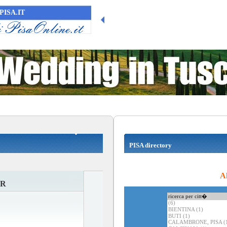
PISA.IT
PISA directory
Al
ER