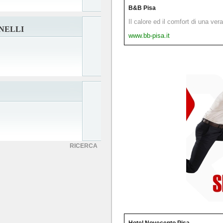
B&B Pisa
Il calore ed il comfort di una ver
NELLI
www.bb-pisa.it
RICERCA