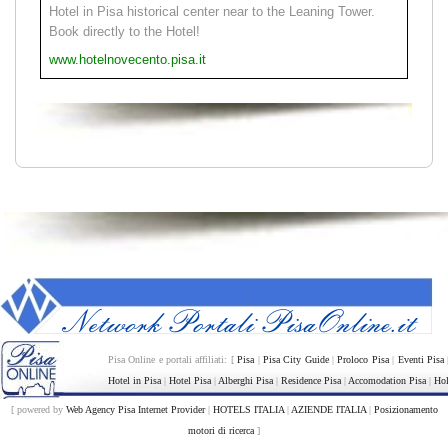
Hotel in Pisa historical center near to the Leaning Tower.
Book directly to the Hotel!
www.hotelnovecento.pisa.it
Pisa Online e portali affiliati: [
Pisa
|
Pisa City Guide
|
Proloco Pisa
|
Eventi Pisa
Hotel in Pisa
|
Hotel Pisa
|
Alberghi Pisa
|
Residence Pisa
|
Accomodation Pisa
|
Hol
[ powered by
Web Agency Pisa Internet Provider
|
HOTELS ITALIA
|
AZIENDE ITALIA
|
Posizionamento
motori di ricerca
]