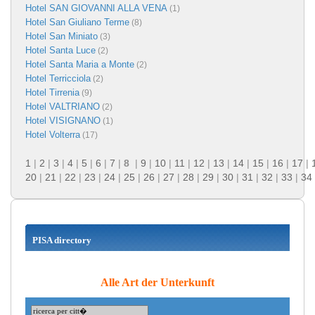
Hotel SAN GIOVANNI ALLA VENA
(1)
Hotel San Giuliano Terme
(8)
Hotel San Miniato
(3)
Hotel Santa Luce
(2)
Hotel Santa Maria a Monte
(2)
Hotel Terricciola
(2)
Hotel Tirrenia
(9)
Hotel VALTRIANO
(2)
Hotel VISIGNANO
(1)
Hotel Volterra
(17)
1
|
2
|
3
|
4
|
5
|
6
|
7
|
8
|
9
|
10
|
11
|
12
|
13
|
14
|
15
|
16
|
17
|
20
|
21
|
22
|
23
|
24
|
25
|
26
|
27
|
28
|
29
|
30
|
31
|
32
|
33
|
34
PISA directory
Alle Art der Unterkunft