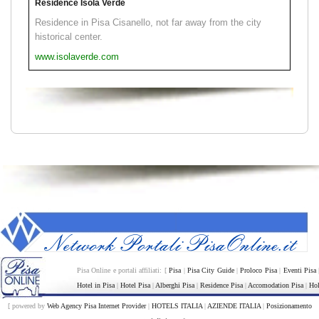
Residence Isola Verde
Residence in Pisa Cisanello, not far away from the city
historical center.
www.isolaverde.com
Pisa Online e portali affiliati: [
Pisa
|
Pisa City Guide
|
Proloco Pisa
|
Eventi Pisa
Hotel in Pisa
|
Hotel Pisa
|
Alberghi Pisa
|
Residence Pisa
|
Accomodation Pisa
|
Hol
[ powered by
Web Agency Pisa Internet Provider
|
HOTELS ITALIA
|
AZIENDE ITALIA
|
Posizionamento